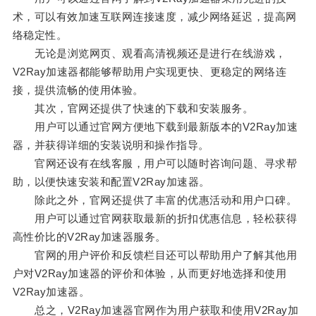
术，可以有效加速互联网连接速度，减少网络延迟，提高网
络稳定性。
无论是浏览网页、观看高清视频还是进行在线游戏，
V2Ray加速器都能够帮助用户实现更快、更稳定的网络连
接，提供流畅的使用体验。
其次，官网还提供了快速的下载和安装服务。
用户可以通过官网方便地下载到最新版本的V2Ray加速
器，并获得详细的安装说明和操作指导。
官网还设有在线客服，用户可以随时咨询问题、寻求帮
助，以便快速安装和配置V2Ray加速器。
除此之外，官网还提供了丰富的优惠活动和用户口碑。
用户可以通过官网获取最新的折扣优惠信息，轻松获得
高性价比的V2Ray加速器服务。
官网的用户评价和反馈栏目还可以帮助用户了解其他用
户对V2Ray加速器的评价和体验，从而更好地选择和使用
V2Ray加速器。
总之，V2Ray加速器官网作为用户获取和使用V2Ray加