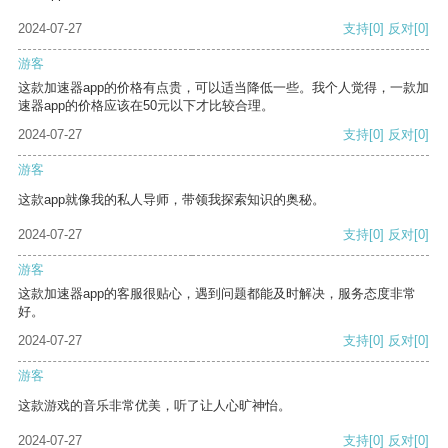
2024-07-27
支持
[0]
反对
[0]
游客
这款加速器app的价格有点贵，可以适当降低一些。我个人觉得，一款加
速器app的价格应该在50元以下才比较合理。
2024-07-27
支持
[0]
反对
[0]
游客
这款app就像我的私人导师，带领我探索知识的奥秘。
2024-07-27
支持
[0]
反对
[0]
游客
这款加速器app的客服很贴心，遇到问题都能及时解决，服务态度非常
好。
2024-07-27
支持
[0]
反对
[0]
游客
这款游戏的音乐非常优美，听了让人心旷神怡。
2024-07-27
支持
[0]
反对
[0]