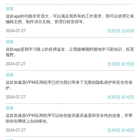
游客
这款app的功能非常强大，可以满足我所有的工作需求。我可以使用它来
编辑文档、制作演示文稿、管理日程安排等。
2024-07-27
支持
[0]
反对
[0]
游客
这款app是我学习路上的良师益友，让我能够随时随地学习新知识，拓宽
视野。
2024-07-27
支持
[0]
反对
[0]
游客
这款加速器VPM应用程序已经为我们带来了无限的隐私保护和安全性保
护。
2024-07-27
支持
[0]
反对
[0]
游客
这款加速器VPM应用程序可以给你提供最高速度和安全性的连接，并帮
助你在网络上自由移动。
2024-07-27
支持
[0]
反对
[0]