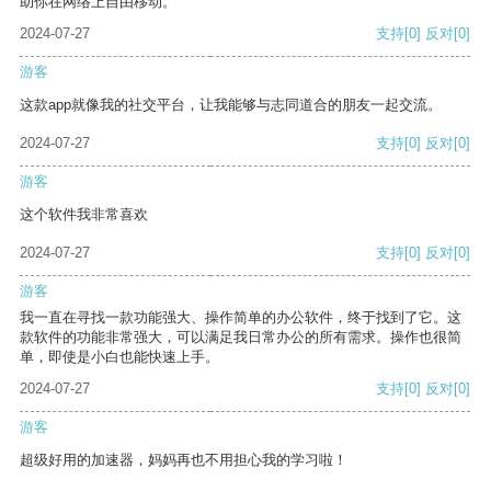
助你在网络上自由移动。
2024-07-27
支持
[0]
反对
[0]
游客
这款app就像我的社交平台，让我能够与志同道合的朋友一起交流。
2024-07-27
支持
[0]
反对
[0]
游客
这个软件我非常喜欢
2024-07-27
支持
[0]
反对
[0]
游客
我一直在寻找一款功能强大、操作简单的办公软件，终于找到了它。这
款软件的功能非常强大，可以满足我日常办公的所有需求。操作也很简
单，即使是小白也能快速上手。
2024-07-27
支持
[0]
反对
[0]
游客
超级好用的加速器，妈妈再也不用担心我的学习啦！