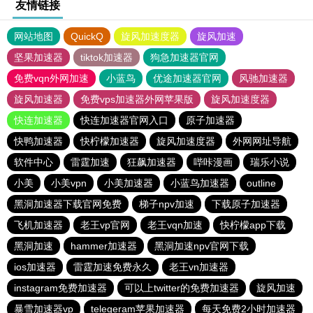
友情链接
网站地图
QuickQ
旋风加速度器
旋风加速
坚果加速器
tiktok加速器
狗急加速器官网
免费vqn外网加速
小蓝鸟
优途加速器官网
风驰加速器
旋风加速器
免费vps加速器外网苹果版
旋风加速度器
快连加速器
快连加速器官网入口
原子加速器
快鸭加速器
快柠檬加速器
旋风加速度器
外网网址导航
软件中心
雷霆加速
狂飙加速器
哔咔漫画
瑞乐小说
小美
小美vpn
小美加速器
小蓝鸟加速器
outline
黑洞加速器下载官网免费
梯子npv加速
下载原子加速器
飞机加速器
老王vp官网
老王vqn加速
快柠檬app下载
黑洞加速
hammer加速器
黑洞加速npv官网下载
ios加速器
雷霆加速免费永久
老王vn加速器
instagram免费加速器
可以上twitter的免费加速器
旋风加速
暴雪加速器vp
telegeram苹果加速器
每天免费2小时加速器