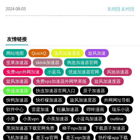
2024-08-03
支持
[0]
反对
[0]
友情链接
网站地图
QuickQ
旋风加速度器
旋风加速
坚果加速器
tiktok加速器
狗急加速器官网
免费vqn外网加速
小蓝鸟
优途加速器官网
风驰加速器
旋风加速器
免费vps加速器外网苹果版
旋风加速度器
快连加速器
快连加速器官网入口
原子加速器
快鸭加速器
快柠檬加速器
旋风加速度器
外网网址导航
软件中心
雷霆加速
狂飙加速器
哔咔漫画
瑞乐小说
小美
小美vpn
小美加速器
小蓝鸟加速器
outline
黑洞加速器下载官网免费
梯子npv加速
下载原子加速器
飞机加速器
老王vp官网
老王vqn加速
快柠檬app下载