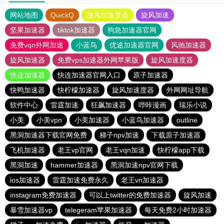
网站地图
QuickQ
旋风加速度器
旋风加速
坚果加速器
tiktok加速器
狗急加速器官网
免费vqn外网加速
小蓝鸟
优途加速器官网
风驰加速器
旋风加速器
免费vps加速器外网苹果版
旋风加速度器
快连加速器
快连加速器官网入口
原子加速器
快鸭加速器
快柠檬加速器
旋风加速度器
外网网址导航
软件中心
雷霆加速
狂飙加速器
哔咔漫画
瑞乐小说
小美
小美vpn
小美加速器
小蓝鸟加速器
outline
黑洞加速器下载官网免费
梯子npv加速
下载原子加速器
飞机加速器
老王vp官网
老王vqn加速
快柠檬app下载
黑洞加速
hammer加速器
黑洞加速npv官网下载
ios加速器
雷霆加速免费永久
老王vn加速器
instagram免费加速器
可以上twitter的免费加速器
旋风加速
暴雪加速器vp
telegeram苹果加速器
每天免费2小时加速器