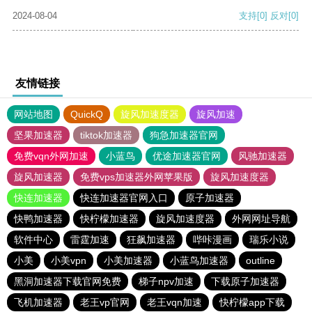
2024-08-04
支持
[0]
反对
[0]
友情链接
网站地图
QuickQ
旋风加速度器
旋风加速
坚果加速器
tiktok加速器
狗急加速器官网
免费vqn外网加速
小蓝鸟
优途加速器官网
风驰加速器
旋风加速器
免费vps加速器外网苹果版
旋风加速度器
快连加速器
快连加速器官网入口
原子加速器
快鸭加速器
快柠檬加速器
旋风加速度器
外网网址导航
软件中心
雷霆加速
狂飙加速器
哔咔漫画
瑞乐小说
小美
小美vpn
小美加速器
小蓝鸟加速器
outline
黑洞加速器下载官网免费
梯子npv加速
下载原子加速器
飞机加速器
老王vp官网
老王vqn加速
快柠檬app下载