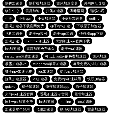
快鸭加速器
快柠檬加速器
旋风加速度器
外网网址导航
软件中心
雷霆加速
狂飙加速器
哔咔漫画
瑞乐小说
小美
小美vpn
小美加速器
小蓝鸟加速器
outline
黑洞加速器下载官网免费
梯子npv加速
下载原子加速器
飞机加速器
老王vp官网
老王vqn加速
快柠檬app下载
黑洞加速
hammer加速器
黑洞加速npv官网下载
ios加速器
雷霆加速免费永久
老王vn加速器
instagram免费加速器
可以上twitter的免费加速器
旋风加速
暴雪加速器vp
telegeram苹果加速器
每天免费2小时加速器
梯子npv加速免费
ios加速器
旋风nvp加速器
旋风加速度器
ios加速器
免费vqn加速试用
快联加速器
quickq
橘子加速器
快连加速器app
原子加速器
火箭vp加速器官网
香蕉加速器vp官网
暴雪加速器
国外vps 加速免费
ios加速器
outline
ios加速器
加速器哪个好用
飞驰加速器
纸飞机加速器
雷轰加速器