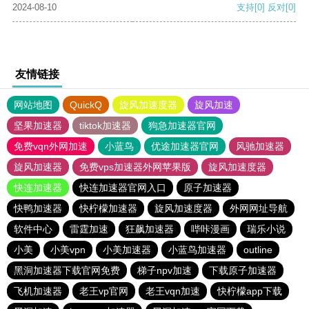
2024-08-10
支持
[0]
反对
[0]
友情链接
网站地图
QuickQ
旋风加速度器
旋风加速
坚果加速器
tiktok加速器
狗急加速器官网
免费vqn外网加速
小蓝鸟
优途加速器官网
风驰加速器
旋风加速器
免费vps加速器外网苹果版
旋风加速度器
快连加速器
快连加速器官网入口
原子加速器
快鸭加速器
快柠檬加速器
旋风加速度器
外网网址导航
软件中心
雷霆加速
狂飙加速器
哔咔漫画
瑞乐小说
小美
小美vpn
小美加速器
小蓝鸟加速器
outline
黑洞加速器下载官网免费
梯子npv加速
下载原子加速器
飞机加速器
老王vp官网
老王vqn加速
快柠檬app下载