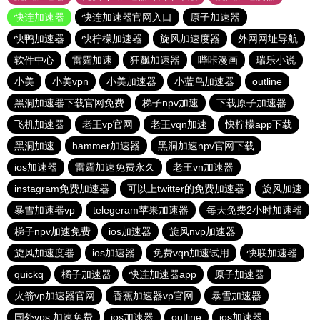
快连加速器
快连加速器官网入口
原子加速器
快鸭加速器
快柠檬加速器
旋风加速度器
外网网址导航
软件中心
雷霆加速
狂飙加速器
哔咔漫画
瑞乐小说
小美
小美vpn
小美加速器
小蓝鸟加速器
outline
黑洞加速器下载官网免费
梯子npv加速
下载原子加速器
飞机加速器
老王vp官网
老王vqn加速
快柠檬app下载
黑洞加速
hammer加速器
黑洞加速npv官网下载
ios加速器
雷霆加速免费永久
老王vn加速器
instagram免费加速器
可以上twitter的免费加速器
旋风加速
暴雪加速器vp
telegeram苹果加速器
每天免费2小时加速器
梯子npv加速免费
ios加速器
旋风nvp加速器
旋风加速度器
ios加速器
免费vqn加速试用
快联加速器
quickq
橘子加速器
快连加速器app
原子加速器
火箭vp加速器官网
香蕉加速器vp官网
暴雪加速器
国外vps 加速免费
ios加速器
outline
ios加速器