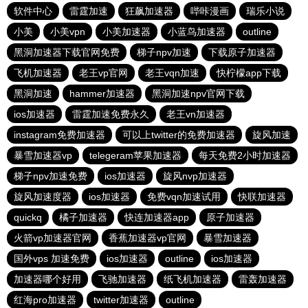
软件中心
雷霆加速
狂飙加速器
哔咔漫画
瑞乐小说
小美
小美vpn
小美加速器
小蓝鸟加速器
outline
黑洞加速器下载官网免费
梯子npv加速
下载原子加速器
飞机加速器
老王vp官网
老王vqn加速
快柠檬app下载
黑洞加速
hammer加速器
黑洞加速npv官网下载
ios加速器
雷霆加速免费永久
老王vn加速器
instagram免费加速器
可以上twitter的免费加速器
旋风加速
暴雪加速器vp
telegeram苹果加速器
每天免费2小时加速器
梯子npv加速免费
ios加速器
旋风nvp加速器
旋风加速度器
ios加速器
免费vqn加速试用
快联加速器
quickq
橘子加速器
快连加速器app
原子加速器
火箭vp加速器官网
香蕉加速器vp官网
暴雪加速器
国外vps 加速免费
ios加速器
outline
ios加速器
加速器哪个好用
飞驰加速器
纸飞机加速器
雷轰加速器
红海pro加速器
twitter加速器
outline