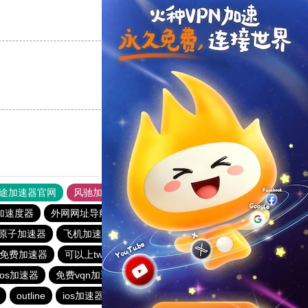
支持
[0]
反对
[0]
支持
[0]
反对
[0]
途加速器官网
风驰加速器
旋风加速器
加速度器
外网网址导航
软件中心
雷霆加速
狂飙加速器
原子加速器
飞机加速器
老王vp官网
老王vqn加速
ram免费加速器
可以上twitter的免费加速器
旋风加速
ios加速器
免费vqn加速试用
快联加速器
quickq
outline
ios加速器
加速器哪个好用
飞驰加速器