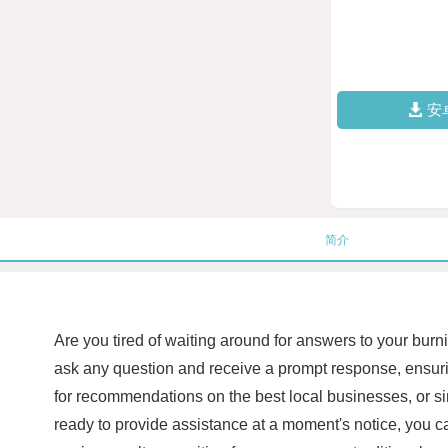
安
简介
Are you tired of waiting around for answers to your burn
ask any question and receive a prompt response, ensuri
for recommendations on the best local businesses, or s
ready to provide assistance at a moment's notice, you ca