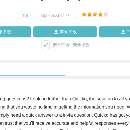
工具
|
时间：2024-08-26
|
卓下载
苹果下载
安卓市场，安全绿色
ing questions? Look no further than Quickq, the solution to all 
ng that you waste no time in getting the information you need. 
imply need a quick answer to a trivia question, Quickq has got
n trust that you'll receive accurate and helpful responses every