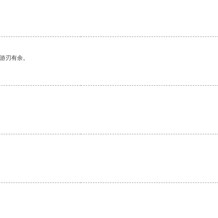
。
中游刃有余。
。