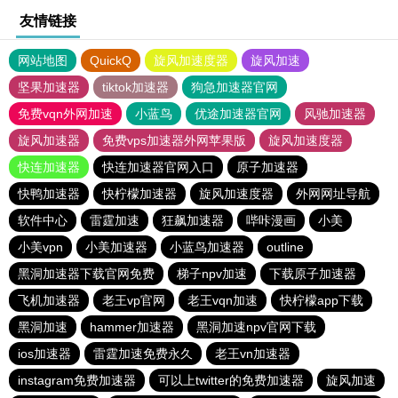
友情链接
网站地图
QuickQ
旋风加速度器
旋风加速
坚果加速器
tiktok加速器
狗急加速器官网
免费vqn外网加速
小蓝鸟
优途加速器官网
风驰加速器
旋风加速器
免费vps加速器外网苹果版
旋风加速度器
快连加速器
快连加速器官网入口
原子加速器
快鸭加速器
快柠檬加速器
旋风加速度器
外网网址导航
软件中心
雷霆加速
狂飙加速器
哔咔漫画
小美
小美vpn
小美加速器
小蓝鸟加速器
outline
黑洞加速器下载官网免费
梯子npv加速
下载原子加速器
飞机加速器
老王vp官网
老王vqn加速
快柠檬app下载
黑洞加速
hammer加速器
黑洞加速npv官网下载
ios加速器
雷霆加速免费永久
老王vn加速器
instagram免费加速器
可以上twitter的免费加速器
旋风加速