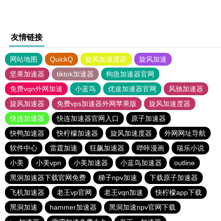
友情链接
网站地图
QuickQ
旋风加速度器
旋风加速
坚果加速器
tiktok加速器
狗急加速器官网
免费vqn外网加速
小蓝鸟
优途加速器官网
风驰加速器
旋风加速器
免费vps加速器外网苹果版
旋风加速度器
快连加速器
快连加速器官网入口
原子加速器
快鸭加速器
快柠檬加速器
旋风加速度器
外网网址导航
软件中心
雷霆加速
狂飙加速器
哔咔漫画
瑞乐小说
小美
小美vpn
小美加速器
小蓝鸟加速器
outline
黑洞加速器下载官网免费
梯子npv加速
下载原子加速器
飞机加速器
老王vp官网
老王vqn加速
快柠檬app下载
黑洞加速
hammer加速器
黑洞加速npv官网下载