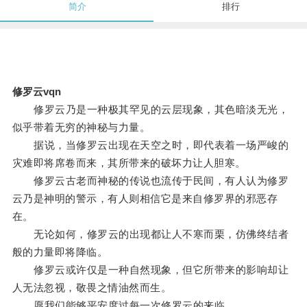
简介
排行
修罗云vqn
修罗云乃是一种极其罕见的云层现象，其色暗淡无光，
似乎带着无穷的神秘与力量。
据说，当修罗云出现在天空之时，即代表着一场严峻的
灾难即将席卷而来，其所带来的破坏力让人胆寒。
修罗云古老而神秘的传说也流传于民间，有人认为修罗
云乃是神明的警示，有人则相信它是来自修罗界的邪恶存
在。
无论如何，修罗云的出现都让人不寒而栗，仿佛终结者
般的力量即将降临。
修罗云或许仅是一种自然现象，但它所带来的影响却让
人无法忽视，敬畏之情油然而生。
愿我们能够平安度过每一次修罗云的来临。