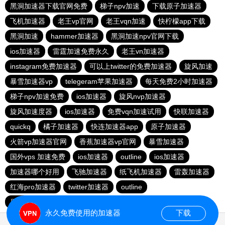
黑洞加速器下载官网免费
梯子npv加速
下载原子加速器
飞机加速器
老王vp官网
老王vqn加速
快柠檬app下载
黑洞加速
hammer加速器
黑洞加速npv官网下载
ios加速器
雷霆加速免费永久
老王vn加速器
instagram免费加速器
可以上twitter的免费加速器
旋风加速
暴雪加速器vp
telegeram苹果加速器
每天免费2小时加速器
梯子npv加速免费
ios加速器
旋风nvp加速器
旋风加速度器
ios加速器
免费vqn加速试用
快联加速器
quickq
橘子加速器
快连加速器app
原子加速器
火箭vp加速器官网
香蕉加速器vp官网
暴雪加速器
国外vps 加速免费
ios加速器
outline
ios加速器
加速器哪个好用
飞驰加速器
纸飞机加速器
雷轰加速器
红海pro加速器
twitter加速器
outline
原子加速器app官方下载
旋风加速度器
永久免费使用的加速器
下载