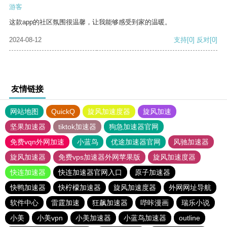
游客
这款app的社区氛围很温馨，让我能够感受到家的温暖。
2024-08-12
支持
[0]
反对
[0]
友情链接
网站地图
QuickQ
旋风加速度器
旋风加速
坚果加速器
tiktok加速器
狗急加速器官网
免费vqn外网加速
小蓝鸟
优途加速器官网
风驰加速器
旋风加速器
免费vps加速器外网苹果版
旋风加速度器
快连加速器
快连加速器官网入口
原子加速器
快鸭加速器
快柠檬加速器
旋风加速度器
外网网址导航
软件中心
雷霆加速
狂飙加速器
哔咔漫画
瑞乐小说
小美
小美vpn
小美加速器
小蓝鸟加速器
outline