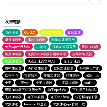
友情链接
网站地图
QuickQ
旋风加速度器
旋风加速
坚果加速器
tiktok加速器
狗急加速器官网
免费vqn外网加速
小蓝鸟
优途加速器官网
风驰加速器
旋风加速器
免费vps加速器外网苹果版
旋风加速度器
快连加速器
快连加速器官网入口
原子加速器
快鸭加速器
快柠檬加速器
旋风加速度器
外网网址导航
软件中心
雷霆加速
狂飙加速器
哔咔漫画
瑞乐小说
小美
小美vpn
小美加速器
小蓝鸟加速器
outline
黑洞加速器下载官网免费
梯子npv加速
下载原子加速器
飞机加速器
老王vp官网
老王vqn加速
快柠檬app下载
黑洞加速
hammer加速器
黑洞加速npv官网下载