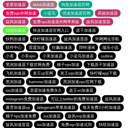
坚果加速器
tiktok加速器
狗急加速器官网
免费vqn外网加速
小蓝鸟
优途加速器官网
风驰加速器
旋风加速器
免费vps加速器外网苹果版
旋风加速度器
快连加速器
快连加速器官网入口
原子加速器
快鸭加速器
快柠檬加速器
旋风加速度器
外网网址导航
软件中心
雷霆加速
狂飙加速器
哔咔漫画
瑞乐小说
小美
小美vpn
小美加速器
小蓝鸟加速器
outline
黑洞加速器下载官网免费
梯子npv加速
下载原子加速器
飞机加速器
老王vp官网
老王vqn加速
快柠檬app下载
黑洞加速
hammer加速器
黑洞加速npv官网下载
ios加速器
雷霆加速免费永久
老王vn加速器
instagram免费加速器
可以上twitter的免费加速器
旋风加速
暴雪加速器vp
telegeram苹果加速器
每天免费2小时加速器
梯子npv加速免费
ios加速器
旋风nvp加速器
旋风加速度器
ios加速器
免费vqn加速试用
快联加速器