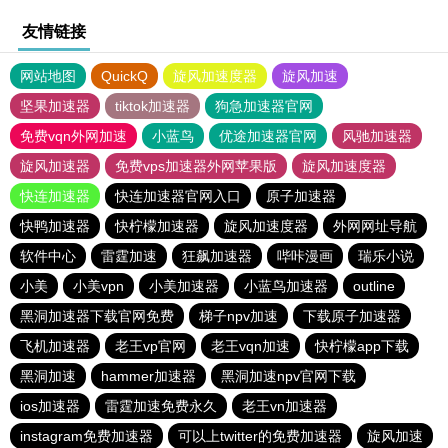
友情链接
网站地图
QuickQ
旋风加速度器
旋风加速
坚果加速器
tiktok加速器
狗急加速器官网
免费vqn外网加速
小蓝鸟
优途加速器官网
风驰加速器
旋风加速器
免费vps加速器外网苹果版
旋风加速度器
快连加速器
快连加速器官网入口
原子加速器
快鸭加速器
快柠檬加速器
旋风加速度器
外网网址导航
软件中心
雷霆加速
狂飙加速器
哔咔漫画
瑞乐小说
小美
小美vpn
小美加速器
小蓝鸟加速器
outline
黑洞加速器下载官网免费
梯子npv加速
下载原子加速器
飞机加速器
老王vp官网
老王vqn加速
快柠檬app下载
黑洞加速
hammer加速器
黑洞加速npv官网下载
ios加速器
雷霆加速免费永久
老王vn加速器
instagram免费加速器
可以上twitter的免费加速器
旋风加速